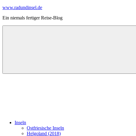
Zum
www.radundinsel.de
Inhalt
Ein niemals fertiger Reise-Blog
springen
Inseln
Ostfriesische Inseln
Helgoland (2018)