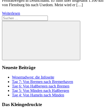
Fernradwegen in Deutschland. Er führt über insgesamt 1.100 km
von Flensburg bis nach Usedom. Meist wird er […]
Weiterlesen
Suchen
nach:
Suchen
Neueste Beiträge
Weserradweg: die Infoseite
Tag 7: Von Bremen nach Bremerhaven
Tag 6: Von Haßbergen nach Bremen
Tag 5: Von Minden nach Haßbergen
Tag 4: Von Hameln nach Minden
Das Kleingedruckte