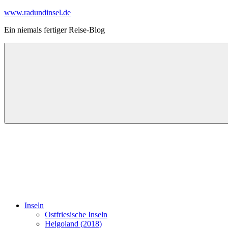
Zum
www.radundinsel.de
Inhalt
Ein niemals fertiger Reise-Blog
springen
Inseln
Ostfriesische Inseln
Helgoland (2018)