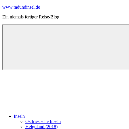
Zum
www.radundinsel.de
Inhalt
Ein niemals fertiger Reise-Blog
springen
Inseln
Ostfriesische Inseln
Helgoland (2018)