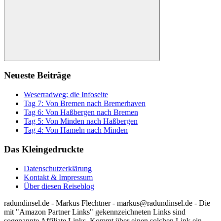
Suchen
Neueste Beiträge
Weserradweg: die Infoseite
Tag 7: Von Bremen nach Bremerhaven
Tag 6: Von Haßbergen nach Bremen
Tag 5: Von Minden nach Haßbergen
Tag 4: Von Hameln nach Minden
Das Kleingedruckte
Datenschutzerklärung
Kontakt & Impressum
Über diesen Reiseblog
radundinsel.de - Markus Flechtner - markus@radundinsel.de - Die
mit "Amazon Partner Links" gekennzeichneten Links sind
sogenannte Affiliate Links. Kommt über einen solchen Link ein