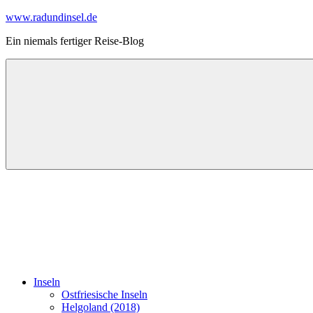
Zum
www.radundinsel.de
Inhalt
Ein niemals fertiger Reise-Blog
springen
Inseln
Ostfriesische Inseln
Helgoland (2018)