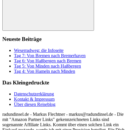
Suchen
Neueste Beiträge
Weserradweg: die Infoseite
Tag 7: Von Bremen nach Bremerhaven
Tag 6: Von Haßbergen nach Bremen
Tag 5: Von Minden nach Haßbergen
Tag 4: Von Hameln nach Minden
Das Kleingedruckte
Datenschutzerklärung
Kontakt & Impressum
Über diesen Reiseblog
radundinsel.de - Markus Flechtner - markus@radundinsel.de - Die
mit "Amazon Partner Links" gekennzeichneten Links sind
sogenannte Affiliate Links. Kommt über einen solchen Link ein
Einkauf zustande, werde ich mit einer Provision beteiligt. Für Dich