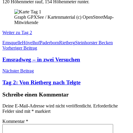
120 Höhenmeter rauf, 154 Höhenmeter runter.
Graph GPXSee / Kartenmaterial (c) OpenStreetMap-
Mitwirkende
Weiter zu Tag 2
Schlagwörter
Emsquelle
Hövelhof
Paderborn
Rietberg
Steinhorster Becken
Beitragsnavigation
Vorheriger Beitrag
Emsradweg – in zwei Versuchen
Nächster Beitrag
Tag 2: Von Rietberg nach Telgte
Schreibe einen Kommentar
Deine E-Mail-Adresse wird nicht veröffentlicht.
Erforderliche
Felder sind mit
*
markiert
Kommentar
*