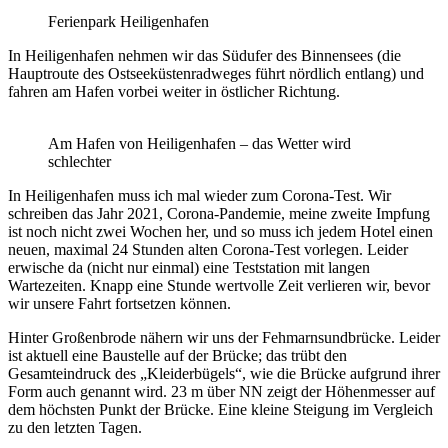
Ferienpark Heiligenhafen
In Heiligenhafen nehmen wir das Südufer des Binnensees (die
Hauptroute des Ostseeküstenradweges führt nördlich entlang) und
fahren am Hafen vorbei weiter in östlicher Richtung.
Am Hafen von Heiligenhafen – das Wetter wird
schlechter
In Heiligenhafen muss ich mal wieder zum Corona-Test. Wir
schreiben das Jahr 2021, Corona-Pandemie, meine zweite Impfung
ist noch nicht zwei Wochen her, und so muss ich jedem Hotel einen
neuen, maximal 24 Stunden alten Corona-Test vorlegen. Leider
erwische da (nicht nur einmal) eine Teststation mit langen
Wartezeiten. Knapp eine Stunde wertvolle Zeit verlieren wir, bevor
wir unsere Fahrt fortsetzen können.
Hinter Großenbrode nähern wir uns der Fehmarnsundbrücke. Leider
ist aktuell eine Baustelle auf der Brücke; das trübt den
Gesamteindruck des „Kleiderbügels“, wie die Brücke aufgrund ihrer
Form auch genannt wird. 23 m über NN zeigt der Höhenmesser auf
dem höchsten Punkt der Brücke. Eine kleine Steigung im Vergleich
zu den letzten Tagen.