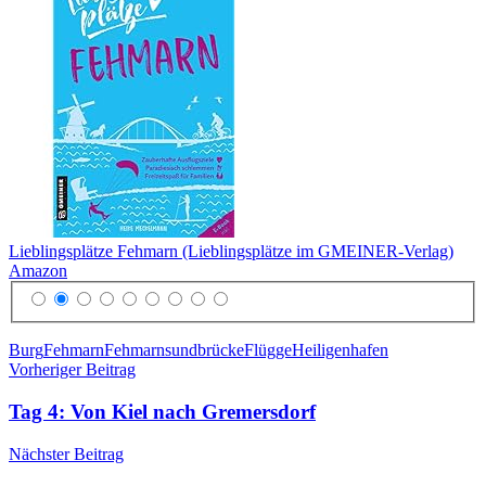
Lieblingsplätze Fehmarn (Lieblingsplätze im GMEINER-Verlag)
Amazon
Schlagwörter
Burg
Fehmarn
Fehmarnsundbrücke
Flügge
Heiligenhafen
Beitragsnavigation
Vorheriger Beitrag
Tag 4: Von Kiel nach Gremersdorf
Nächster Beitrag