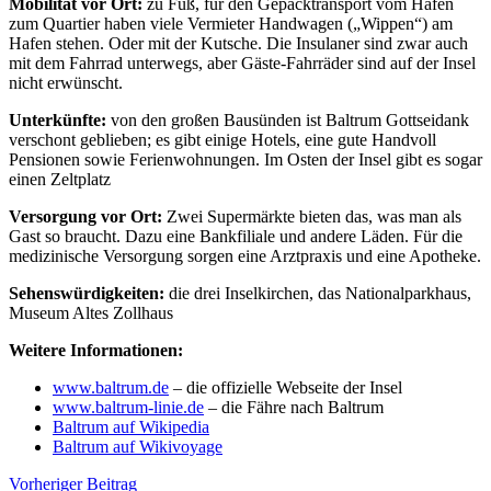
Mobilität vor Ort:
zu Fuß, für den Gepäcktransport vom Hafen
zum Quartier haben viele Vermieter Handwagen („Wippen“) am
Hafen stehen. Oder mit der Kutsche. Die Insulaner sind zwar auch
mit dem Fahrrad unterwegs, aber Gäste-Fahrräder sind auf der Insel
nicht erwünscht.
Unterkünfte:
von den großen Bausünden ist Baltrum Gottseidank
verschont geblieben; es gibt einige Hotels, eine gute Handvoll
Pensionen sowie Ferienwohnungen. Im Osten der Insel gibt es sogar
einen Zeltplatz
Versorgung vor Ort:
Zwei Supermärkte bieten das, was man als
Gast so braucht. Dazu eine Bankfiliale und andere Läden. Für die
medizinische Versorgung sorgen eine Arztpraxis und eine Apotheke.
Sehenswürdigkeiten:
die drei Inselkirchen, das Nationalparkhaus,
Museum Altes Zollhaus
Weitere Informationen:
www.baltrum.de
– die offizielle Webseite der Insel
www.baltrum-linie.de
– die Fähre nach Baltrum
Baltrum auf Wikipedia
Baltrum auf Wikivoyage
Beitragsnavigation
Vorheriger Beitrag