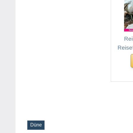
Re
Reise
Düne
Schlagwörter